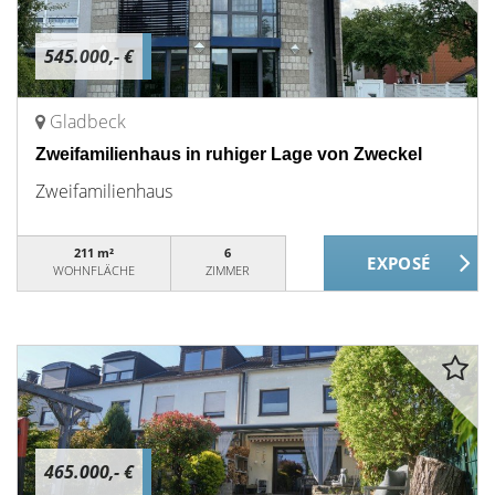
545.000,- €
Gladbeck
Zweifamilienhaus in ruhiger Lage von Zweckel
Zweifamilienhaus
211 m²
6
WOHNFLÄCHE
ZIMMER
465.000,- €