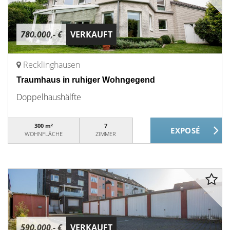
780.000,- €
VERKAUFT
Recklinghausen
Traumhaus in ruhiger Wohngegend
Doppelhaushälfte
300 m²
7
WOHNFLÄCHE
ZIMMER
590.000,- €
VERKAUFT