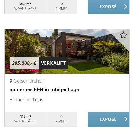
253 m²
9
WOHNFLÄCHE
ZIMMER
295.000,- €
VERKAUFT
Gelsenkirchen
modernes EFH in ruhiger Lage
Einfamilienhaus
113 m²
4
WOHNFLÄCHE
ZIMMER