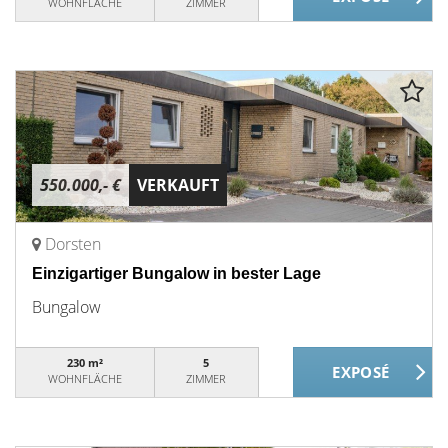
WOHNFLÄCHE
ZIMMER
550.000,- €
VERKAUFT
Dorsten
Einzigartiger Bungalow in bester Lage
Bungalow
230 m²
5
WOHNFLÄCHE
ZIMMER