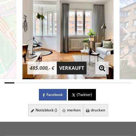
485.000,- €
VERKAUFT
Facebook
(Twitter)
Notizblock (
)
merken
drucken