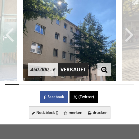
450.000,- €
VERKAUFT
Facebook
(Twitter)
Notizblock (
)
merken
drucken