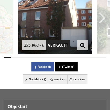
295.000,- €
VERKAUFT
Facebook
(Twitter)
Notizblock (
)
merken
drucken
Objektart